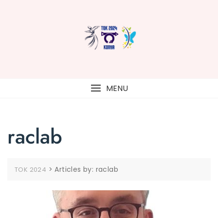
Skip
to
content
MENU
raclab
>
Articles by: raclab
TOK 2024